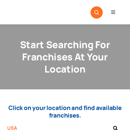
Skip
to
Toggle
content
Navigati
Home
Sectors
Start Searching For
Locatio
Franchises At Your
Resour
Location
Magazi
Click on your location and find available
franchises.
USA